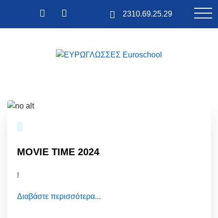
2310.69.25.29
Αρχική
E-LEARNING Euroschool
Κέντρα Ξένων Γλωσσών
MOVIE TIME 2024
Κέντρα μελέτης – AFTER SCHOOL
!
Ιδιαίτερα Μαθήματα
Διαβάστε περισσότερα...
Τα νέα μας