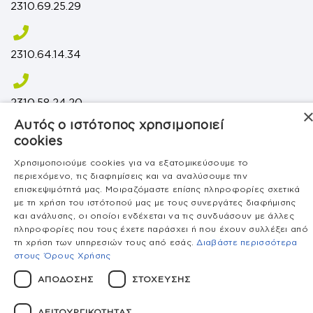
2310.69.25.29
2310.64.14.34
2310.58.24.20
Αυτός ο ιστότοπος χρησιμοποιεί
cookies
2310.77.68.86
Χρησιμοποιούμε cookies για να εξατομικεύσουμε το
περιεχόμενο, τις διαφημίσεις και να αναλύσουμε την
επισκεψιμότητά μας. Μοιραζόμαστε επίσης πληροφορίες σχετικά
με τη χρήση του ιστότοπού μας με τους συνεργάτες διαφήμισης
και ανάλυσης, οι οποίοι ενδέχεται να τις συνδυάσουν με άλλες
ΕΥΡΩΓΛΩΣΣΕΣ Euroschool © 2026 - All rights
πληροφορίες που τους έχετε παράσχει ή που έχουν συλλέξει από
reserved |
τη χρήση των υπηρεσιών τους από εσάς.
Διαβάστε περισσότερα
Made with
by
Sevenloft
στους Όρους Χρήσης
ΑΠΌΔΟΣΗΣ
ΣΤΌΧΕΥΣΗΣ
ΛΕΙΤΟΥΡΓΙΚΌΤΗΤΑΣ