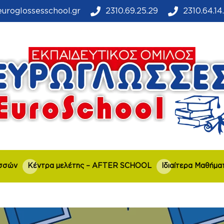
uroglossesschool.gr
2310.69.25.29
2310.64.14
σσών
Κέντρα μελέτης – AFTER SCHOOL
Ιδιαίτερα Μαθήμα