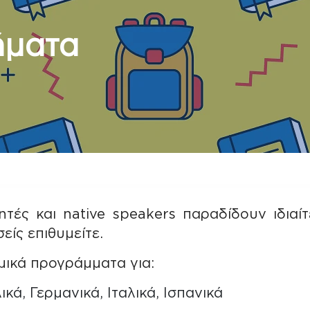
ήματα
γητές και native speakers παραδίδουν ιδια
είς επιθυμείτε.
μικά προγράμματα για:
κά, Γερμανικά, Ιταλικά, Ισπανικά