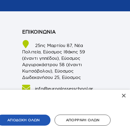
ΕΠΙΚΟΙΝΩΝΙΑ
25ης Μαρτίου 87, Νέα
Πολιτεία, Εύοσμος Ιθάκης 59
(έναντι γηπέδου), Εύοσμος
Αργυροκάστρου 58 (έναντι
Κωτσόβολου), Εύοσμος
Δωδεκανήσου 25, Εύοσμος
info@euroglossesschool.gr
×
είου
2310.69.25.29
2310.64.14.34
ΑΠΟΔΟΧΉ ΌΛΩΝ
ΑΠΌΡΡΙΨΗ ΌΛΩΝ
2310.58.24.20