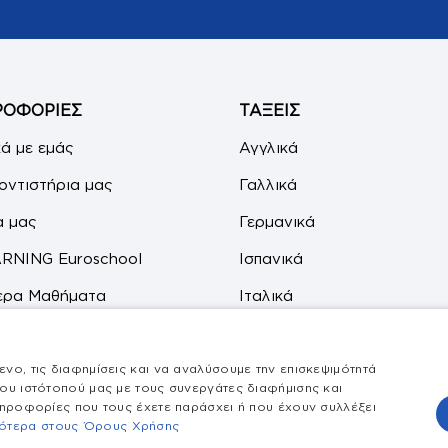
ΡΟΦΟΡΙΕΣ
ΤΑΞΕΙΣ
κά με εμάς
Αγγλικά
οντιστήρια μας
Γαλλικά
α μας
Γερμανικά
RNING Euroschool
Ισπανικά
τερα Μαθήματα
Ιταλικά
Χρήσης
Μελέτη Γυμνασίου & Α’ Λυκ
νο, τις διαφημίσεις και να αναλύσουμε την επισκεψιμότητά
ινωνία
Μελέτη Δημοτικού
ου ιστότοπού μας με τους συνεργάτες διαφήμισης και
ληροφορίες που τους έχετε παράσχει ή που έχουν συλλέξει
σότερα στους Όρους Χρήσης