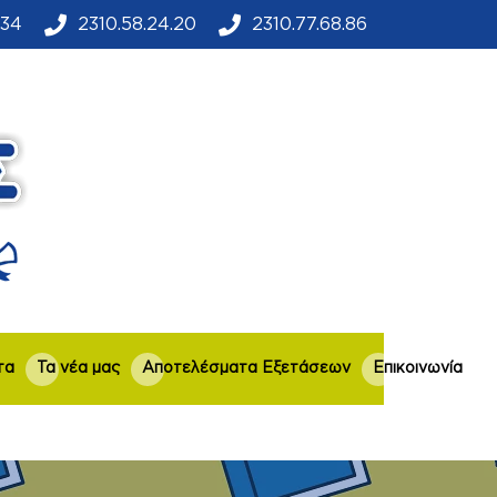
.34
2310.58.24.20
2310.77.68.86
τα
Τα νέα μας
Αποτελέσματα Εξετάσεων
Επικοινωνία