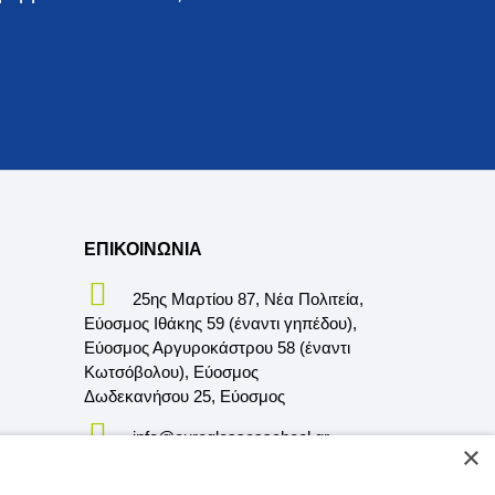
ΕΠΙΚΟΙΝΩΝΙΑ
25ης Μαρτίου 87, Νέα Πολιτεία,
Εύοσμος Ιθάκης 59 (έναντι γηπέδου),
Εύοσμος Αργυροκάστρου 58 (έναντι
Κωτσόβολου), Εύοσμος
Δωδεκανήσου 25, Εύοσμος
info@euroglossesschool.gr
×
2310.69.25.29