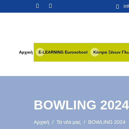
in
Αρχική
E-LEARNING Euroschool
Κέντρα Ξένων Γ
BOWLING 2024
Αρχική
/
Τα νέα μας
/ BOWLING 2024