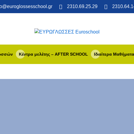
fo@euroglossesschool.gr
2310.69.25.29
2310.64.1
λωσσών
Κέντρα μελέτης – AFTER SCHOOL
Ιδιαίτερα Μαθήματ