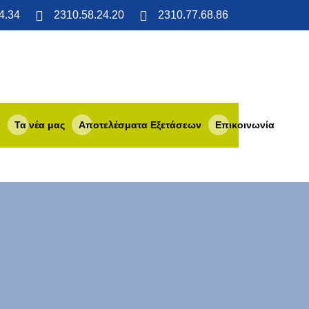
4.34
2310.58.24.20
2310.77.68.86
α
Τα νέα μας
Αποτελέσματα Εξετάσεων
Επικοινωνία